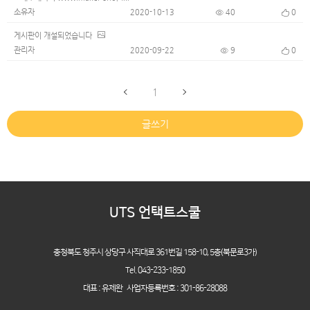
소유자
2020-10-13
40
0
게시판이 개설되었습니다
관리자
2020-09-22
9
0
1
글쓰기
UTS 언택트스쿨
충청북도 청주시 상당구 사직대로 361번길 158-10,
5층(북문로3가)
Tel. 043-233-1850
대표 : 유제완 사업자등록번호 : 301-86-28088