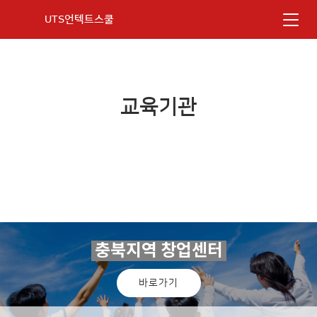
UTS언텍트스쿨
교육기관
충북지역 창업센터
바로가기